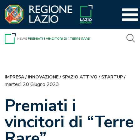
Vai
al
contenuto
NEWS
PREMIATI I VINCITORI DI “TERRE RARE”
IMPRESA
/
INNOVAZIONE
/
SPAZIO ATTIVO
/
STARTUP
/
martedì 20 Giugno 2023
Premiati i
vincitori di “Terre
Rare”