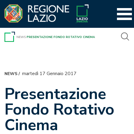
Vai
al
contenuto
NEWS
PRESENTAZIONE FONDO ROTATIVO CINEMA
martedì 17 Gennaio 2017
NEWS
/
Presentazione
Fondo Rotativo
Cinema