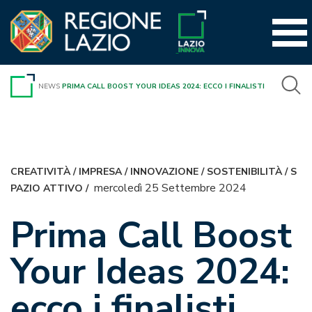
Vai
al
contenuto
NEWS
PRIMA CALL BOOST YOUR IDEAS 2024: ECCO I FINALISTI
CREATIVITÀ
/
IMPRESA
/
INNOVAZIONE
/
SOSTENIBILITÀ
/
S
mercoledì 25 Settembre 2024
PAZIO ATTIVO
/
Prima Call Boost
Your Ideas 2024:
ecco i finalisti