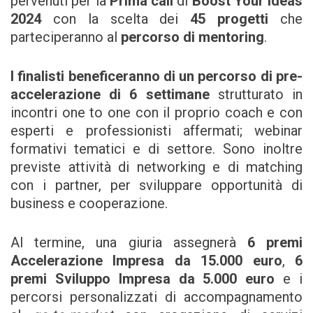
pervenuti per la
Prima call
di
Boost Your Ideas
2024
con la scelta dei
45 progetti
che
parteciperanno al
percorso di mentoring
.
I finalisti beneficeranno di un percorso di pre-
accelerazione di 6 settimane
strutturato in
incontri one to one con il proprio coach e con
esperti e professionisti affermati; webinar
formativi tematici e di settore. Sono inoltre
previste attività di networking e di matching
con i partner, per sviluppare opportunità di
business e cooperazione.
Al termine, una giuria assegnerà
6 premi
Accelerazione Impresa da 15.000 euro
,
6
premi Sviluppo Impresa da 5.000 euro
e i
percorsi personalizzati di accompagnamento