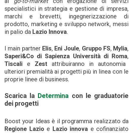
al
go-to-market
con erogazione di servizi
specialistici in strategia e gestione di impresa,
marchi e brevetti, ingegnerizzazione di
prodotto, marketing e sviluppo network, messi
in palio da
Lazio Innova
.
I main partner
Elis
,
Eni Joule
,
Gruppo FS
,
Mylia
,
Saperi&Co di Sapienza Università di Roma
,
Tiscali
e
Zest
attribuiranno in autonomia
ulteriori premialità ai progetti più in linea con le
proprie linee di business.
Scarica la
Determina
con le graduatorie
dei progetti
Boost your Ideas è il programma realizzato da
Regione Lazio
e
Lazio innova
e cofinanziato