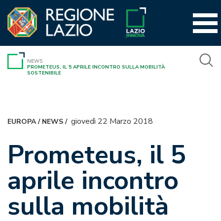
Vai
al
contenuto
NEWS
PROMETEUS, IL 5 APRILE INCONTRO SULLA MOBILITÀ
SOSTENIBILE
giovedì 22 Marzo 2018
EUROPA
/
NEWS
/
Prometeus, il 5
aprile incontro
sulla mobilità