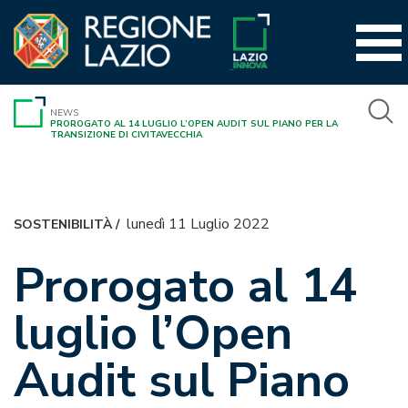
Vai
al
contenuto
NEWS
PROROGATO AL 14 LUGLIO L’OPEN AUDIT SUL PIANO PER LA
TRANSIZIONE DI CIVITAVECCHIA
lunedì 11 Luglio 2022
SOSTENIBILITÀ
/
Prorogato al 14
luglio l’Open
Audit sul Piano