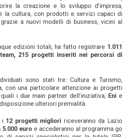
ire la creazione e lo sviluppo d’impresa,
 e la cultura, con prodotti e servizi capaci di
grazie a nuovi modelli di business, vicini al
que edizioni totali, ha fatto registrare
1.011
eam, 215 progetti inseriti nei percorsi di
.
ividuati sono stati tre: Cultura e Turismo,
, con una particolare attenzione ai progetti
quali i due main partner dell’iniziativa,
Eni
e
isposizione ulteriori premialità.
, i
12 progetti migliori
riceveranno da Lazio
a
5.000 euro
e accederanno al programma go
 di servizi specialistici per la tutela IPR,