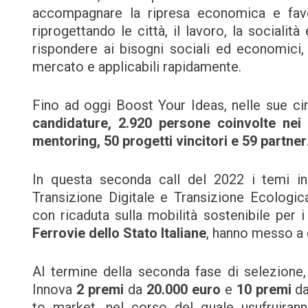
accompagnare la ripresa economica e favor
riprogettando le città, il lavoro, la socialità
rispondere ai bisogni sociali ed economici, 
mercato e applicabili rapidamente.
Fino ad oggi Boost Your Ideas, nelle sue cin
candidature, 2.920 persone coinvolte nei t
mentoring, 50 progetti vincitori e 59 partner
In questa seconda call del 2022 i temi ind
Transizione Digitale e Transizione Ecologica
con ricaduta sulla mobilità sostenibile per i 
Ferrovie dello Stato Italiane
, hanno messo a d
Al termine della seconda fase di selezione
Innova
2 premi
da
20.000 euro
e
10 premi
d
to market, nel corso del quale usufruiranno