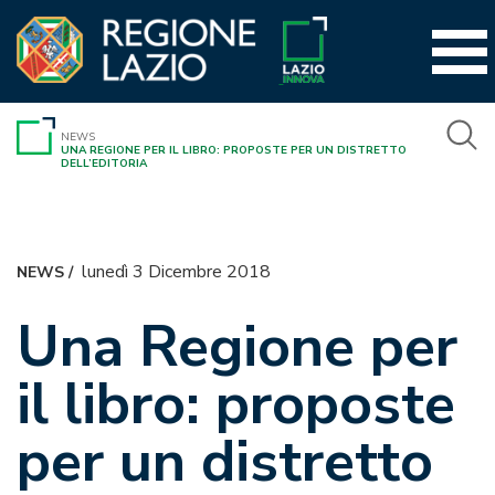
Vai
al
contenuto
NEWS
UNA REGIONE PER IL LIBRO: PROPOSTE PER UN DISTRETTO
DELL’EDITORIA
lunedì 3 Dicembre 2018
NEWS
/
Una Regione per
il libro: proposte
per un distretto