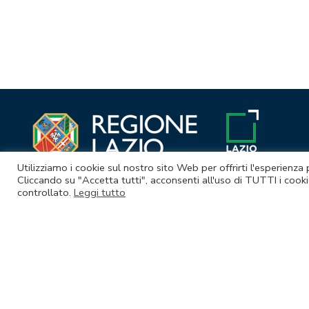
Navigazione
articoli
Utilizziamo i cookie sul nostro sito Web per offrirti l'esperienza
Cliccando su "Accetta tutti", acconsenti all'uso di TUTTI i cooki
controllato.
Leggi tutto
© Lazio Innova S.p.A. società soggetta a direzione e coordina
Sede legale Via Marco Aurelio 26 A - 00184 Roma
Partita Iva e Codice fiscale 05950941004 - Rea RM-938517 - Cap