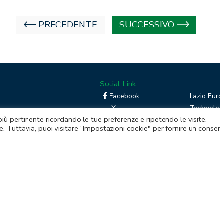
PRECEDENTE
SUCCESSIVO
Social Link
Facebook
Lazio Eur
X
Technolog
 più pertinente ricordando le tue preferenze e ripetendo le visite.
Linkedin
Boost you
e. Tuttavia, puoi visitare "Impostazioni cookie" per fornire un conse
RSS
Piattafor
Instagram
mento della Regione Lazio
itale sociale € 48.927.354,56 i.v.