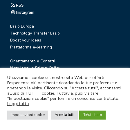
RSS
Instagram
Lazio Europa
Technology Transfer Lazio
Boost your Ideas
Piattaforma e-learning
Orientamento e Contatti
Note legali e Privacy Policy
Privacy Newsletter
Utilizziamo i cookie sul nostro sito Web per offrirti
Società trasparente
l'esperienza più pertinente ricordando le tue preferenze e
ripetendo le visite. Cliccando su "Accetta tutti", acconsenti
Whistleblowing
all'uso di TUTTI i cookie. Tuttavia, puoi visitare
"Impostazioni cookie" per fornire un consenso controllato.
Leggi tutto
© Lazio Innova S.p.A. società soggetta a direzione e
coordinamento della Regione Lazio
Impostazioni cookie
Accetta tutti
Rifiuta tutto
Sede legale Via Marco Aurelio 26 A - 00184 Roma
Partita Iva e Codice fiscale 05950941004 - Rea RM-938517 -