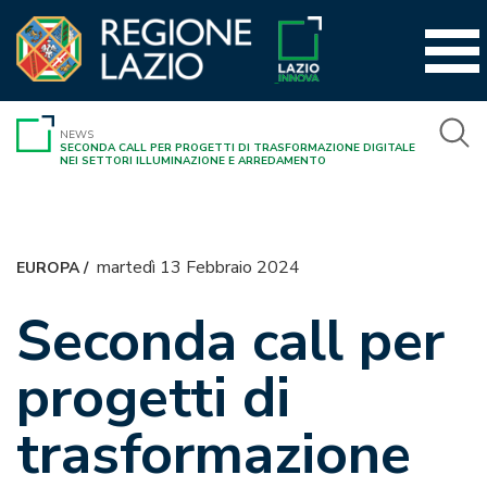
Vai
al
contenuto
NEWS
SECONDA CALL PER PROGETTI DI TRASFORMAZIONE DIGITALE
NEI SETTORI ILLUMINAZIONE E ARREDAMENTO
martedì 13 Febbraio 2024
EUROPA
/
Seconda call per
progetti di
trasformazione