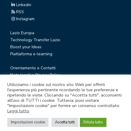
Linkedin
RSS
Instagram
Lazio Europa
Technology Transfer Lazio
Boost your Ideas
Piattaforma e-learning
Orientamento e Contatti
Note legali e Privacy Policy
Privacy Newsletter
Utilizziamo i cookie sul nostro sito Web per offrirti
Società trasparente
l'esperienza più pertinente ricordando le tue preferenze e
ripetendo le visite. Cliccando su "Accetta tutti", acconsenti
Whistleblowing
all'uso di TUTTI i cookie. Tuttavia, puoi visitare
"Impostazioni cookie" per fornire un consenso controllato.
Leggi tutto
© Lazio Innova S.p.A. società soggetta a direzione e
coordinamento della Regione Lazio
Impostazioni cookie
Accetta tutti
Rifiuta tutto
Sede legale Via Marco Aurelio 26 A - 00184 Roma