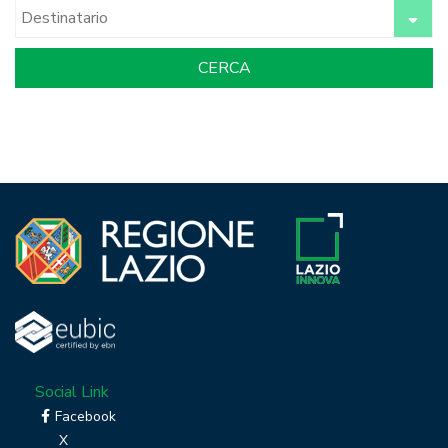
Social Link
Facebook
X