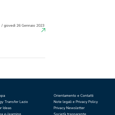
giovedì 26 Gennaio 2023
opa
Orientamento e Contatti
y Transfer Lazio
Note legali e Privacy Policy
r Ideas
Privacy Newsletter
ma e-learning
Società trasparente