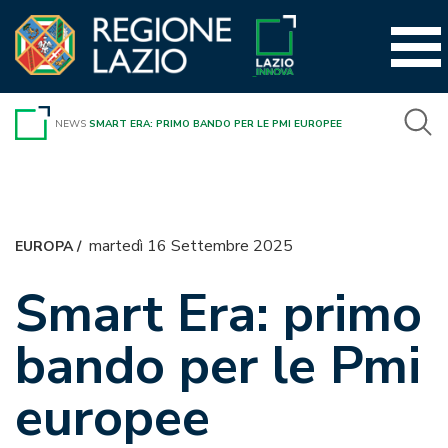
Vai
al
contenuto
NEWS
SMART ERA: PRIMO BANDO PER LE PMI EUROPEE
martedì 16 Settembre 2025
EUROPA
/
Smart Era: primo
bando per le Pmi
europee