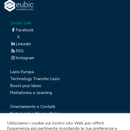
Social Link
Facebook
X
Linkedin
RSS
Instagram
Lazio Europa
Technology Transfer Lazio
Boost your Ideas
Piattaforma e-learning
Orientamento e Contatti
Note legali e Privacy Policy
Privacy Newsletter
Utilizziamo i cookie sul nostro sito Web per offrirti
Società trasparente
l'esperienza più pertinente ricordando le tue preferenze e