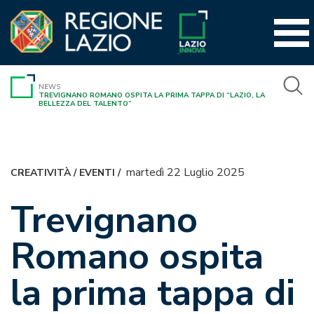
Vai
al
contenuto
NEWS
TREVIGNANO ROMANO OSPITA LA PRIMA TAPPA DI “LAZIO, LA
BELLEZZA DEL TALENTO”
martedì 22 Luglio 2025
CREATIVITÀ
/
EVENTI
/
Trevignano
Romano ospita
la prima tappa di