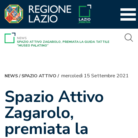
Vai
al
contenuto
NEWS
SPAZIO ATTIVO ZAGAROLO, PREMIATA LA GUIDA TATTILE
“MUSEO PALATINO”
mercoledì 15 Settembre 2021
NEWS
/
SPAZIO ATTIVO
/
Spazio Attivo
Zagarolo,
premiata la