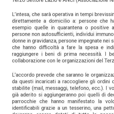
Terzo Settore Lazio e ANCI (Associazione Naz
L’intesa, che sarà operativa in tempi brevissim
direttamente a domicilio a: persone che h
esempio quelle in quarantena o positive al
persone non autosufficienti, individui immuno
donne in gravidanza, persone impegnate nei se
che hanno difficoltà a fare la spesa e ind
raggiungere i beni di prima necessità. I be
collaborazione con le organizzazioni del Ter
L’accordo prevede che saranno le organizzazi
da questi incaricati a raccogliere gli ordini 
stabilite (mail, messaggi, telefono, ecc.). I v
già aderito si aggiungeranno poi quelli di dec
parrocchie che hanno manifestato la volo
identificabili grazie a un tesserino, una pett