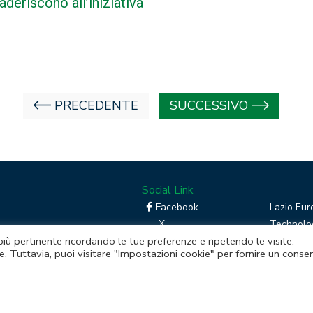
aderiscono all’iniziativa
PRECEDENTE
SUCCESSIVO
Social Link
Facebook
Lazio Eur
X
Technolog
 più pertinente ricordando le tue preferenze e ripetendo le visite.
Linkedin
Boost you
e. Tuttavia, puoi visitare "Impostazioni cookie" per fornire un conse
RSS
Piattafor
Instagram