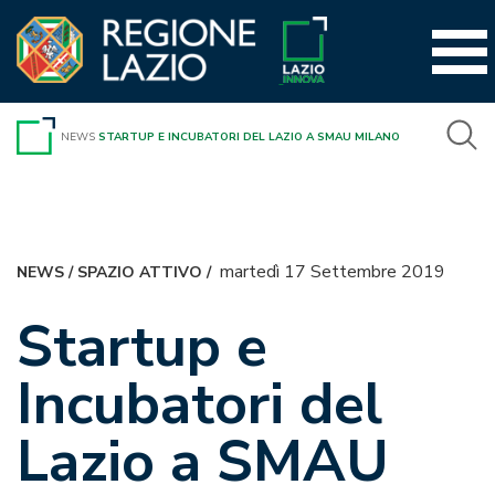
Vai
al
contenuto
NEWS
STARTUP E INCUBATORI DEL LAZIO A SMAU MILANO
martedì 17 Settembre 2019
NEWS
/
SPAZIO ATTIVO
/
Startup e
Incubatori del
Lazio a SMAU