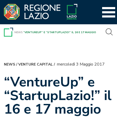
Vai
al
contenuto
NEWS
“VENTUREUP” E “STARTUPLAZIO!” IL 16 E 17 MAGGIO
mercoledì 3 Maggio 2017
NEWS
/
VENTURE CAPITAL
/
“VentureUp” e
“StartupLazio!” il
16 e 17 maggio