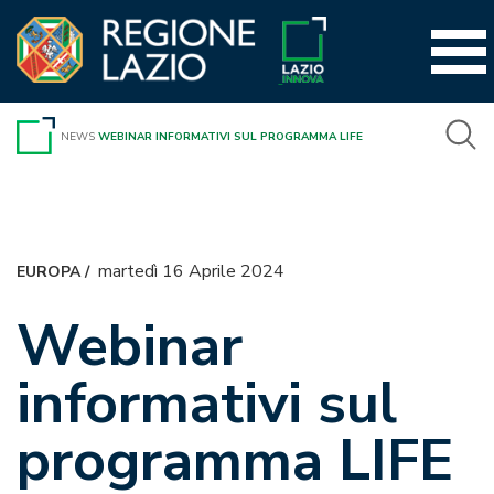
Vai
al
contenuto
NEWS
WEBINAR INFORMATIVI SUL PROGRAMMA LIFE
martedì 16 Aprile 2024
EUROPA
/
Webinar
informativi sul
programma LIFE