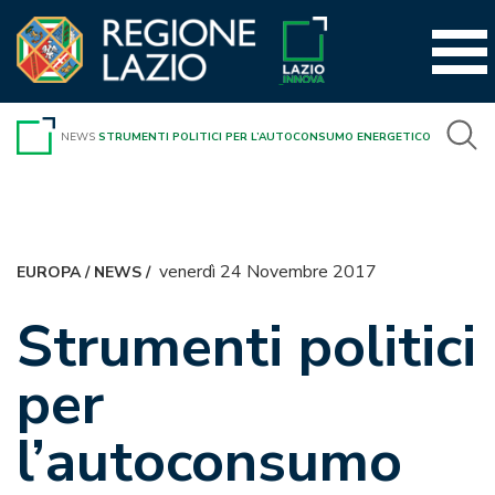
Vai
al
contenuto
NEWS
STRUMENTI POLITICI PER L’AUTOCONSUMO ENERGETICO
venerdì 24 Novembre 2017
EUROPA
/
NEWS
/
Strumenti politici
per
l’autoconsumo