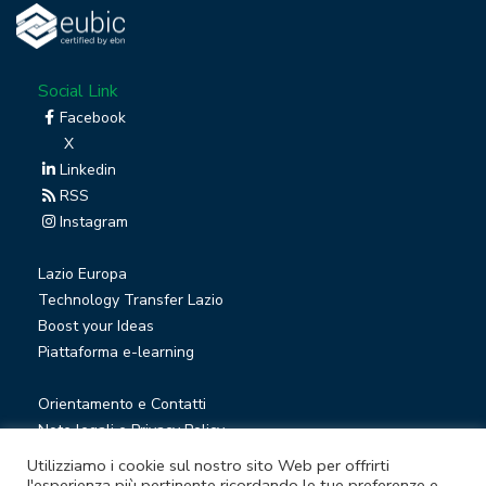
Social Link
Facebook
X
Linkedin
RSS
Instagram
Lazio Europa
Technology Transfer Lazio
Boost your Ideas
Piattaforma e-learning
Orientamento e Contatti
Note legali e Privacy Policy
Privacy Newsletter
Utilizziamo i cookie sul nostro sito Web per offrirti
Società trasparente
l'esperienza più pertinente ricordando le tue preferenze e