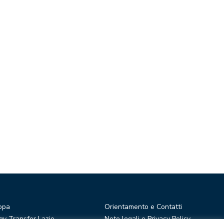
opa
Orientamento e Contatti
y Transfer Lazio
Note legali e Privacy Policy