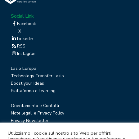
Social Link
Facebook
X
Linkedin
RSS
Instagram
Lazio Europa
Technology Transfer Lazio
Boost your Ideas
Piattaforma e-learning
Orientamento e Contatti
Note legali e Privacy Policy
Privacy Newsletter
Società trasparente
Utilizziamo i cookie sul nostro sito Web per offrirti
Whistleblowing
l'esperienza più pertinente ricordando le tue preferenze e