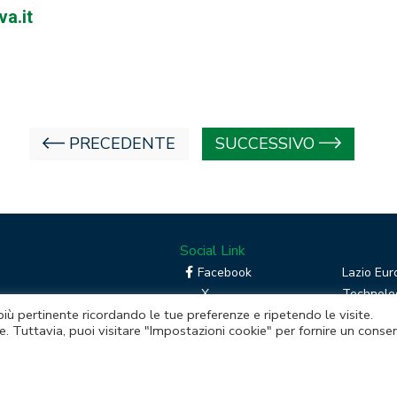
a.it
PRECEDENTE
SUCCESSIVO
Social Link
Facebook
Lazio Eur
X
Technolog
 più pertinente ricordando le tue preferenze e ripetendo le visite.
Linkedin
Boost you
e. Tuttavia, puoi visitare "Impostazioni cookie" per fornire un conse
RSS
Piattafor
Instagram