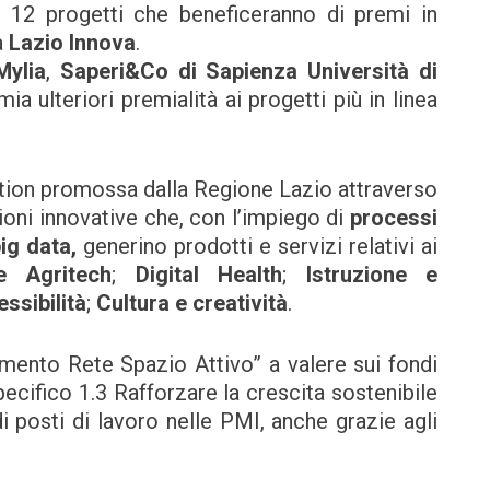
ri 12 progetti che beneficeranno di premi in
a
Lazio Innova
.
ylia
,
Saperi&Co di Sapienza Università di
ia ulteriori premialità ai progetti più in linea
vation promossa dalla Regione Lazio attraverso
ioni innovative che, con l’impiego di
processi
big data,
generino prodotti e servizi relativi ai
e Agritech
;
Digital Health
;
Istruzione e
ssibilità
;
Cultura e creatività
.
amento Rete Spazio Attivo” a valere sui fondi
ifico 1.3 Rafforzare la crescita sostenibile
i posti di lavoro nelle PMI, anche grazie agli