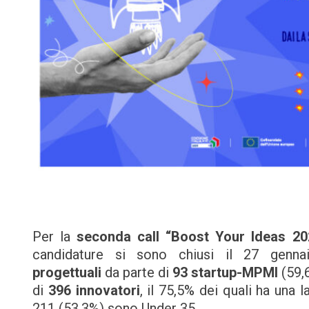
Per la
seconda call “Boost Your Ideas 20
candidature si sono chiusi il 27 genn
progettuali
da parte di
93
startup-MPMI
(59,
di
396
innovatori
, il 75,5% dei quali ha una 
211 (53,3%) sono Under 35.