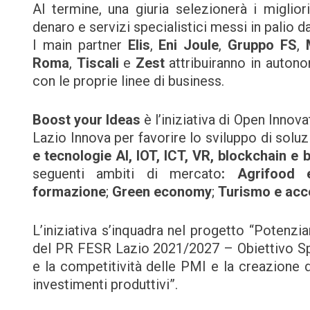
Al termine, una giuria selezionerà i miglio
denaro e servizi specialistici messi in palio d
I main partner
Elis
,
Eni Joule
,
Gruppo FS
,
M
Roma
,
Tiscali
e
Zest
attribuiranno in autonom
con le proprie linee di business.
Boost your Ideas
è l’iniziativa di Open Inno
Lazio Innova per favorire lo sviluppo di soluz
e tecnologie AI, IOT, ICT, VR, blockchain e 
seguenti ambiti di mercato
:
Agrifood 
formazione
;
Green economy
;
Turismo e acce
L’iniziativa s’inquadra nel progetto “Potenzi
del PR FESR Lazio 2021/2027 – Obiettivo Spec
e la competitività delle PMI e la creazione d
investimenti produttivi”.