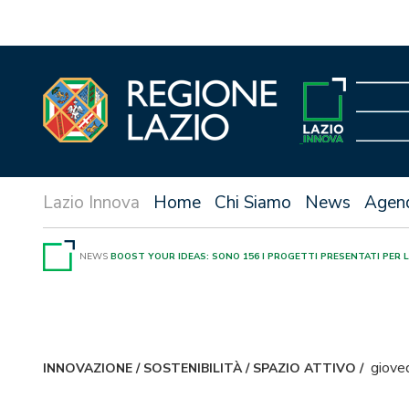
Vai
al
contenuto
Home
Chi Siamo
News
Agen
NEWS
BOOST YOUR IDEAS: SONO 156 I PROGETTI PRESENTATI PER 
giove
INNOVAZIONE
/
SOSTENIBILITÀ
/
SPAZIO ATTIVO
/