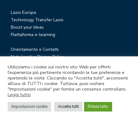
Lazio Europa
Technology Transfer Lazio
Boost your Ideas
Piattaforma e-learning
Orientamento e Contatti
Note legali e Privacy Policy
Privacy Newsletter
Utilizziamo i cookie sul nostro sito Web per offrirti
Società trasparente
l'esperienza più pertinente ricordando le tue preferenze e
ripetendo le visite. Cliccando su "Accetta tutti", acconsenti
Whistleblowing
all'uso di TUTTI i cookie. Tuttavia, puoi visitare
"Impostazioni cookie" per fornire un consenso controllato.
Leggi tutto
© Lazio Innova S.p.A. società soggetta a direzione e
coordinamento della Regione Lazio
Impostazioni cookie
Accetta tutti
Rifiuta tutto
Sede legale Via Marco Aurelio 26 A - 00184 Roma
Partita Iva e Codice fiscale 05950941004 - Rea RM-938517 -
Capitale sociale € 48.927.354,56 i.v.