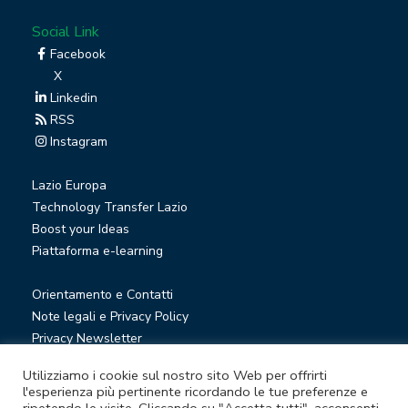
Social Link
Facebook
X
Linkedin
RSS
Instagram
Lazio Europa
Technology Transfer Lazio
Boost your Ideas
Piattaforma e-learning
Orientamento e Contatti
Note legali e Privacy Policy
Privacy Newsletter
Società trasparente
Utilizziamo i cookie sul nostro sito Web per offrirti
Whistleblowing
l'esperienza più pertinente ricordando le tue preferenze e