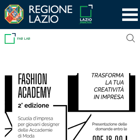
Vai
al
contenuto
FAB LAB