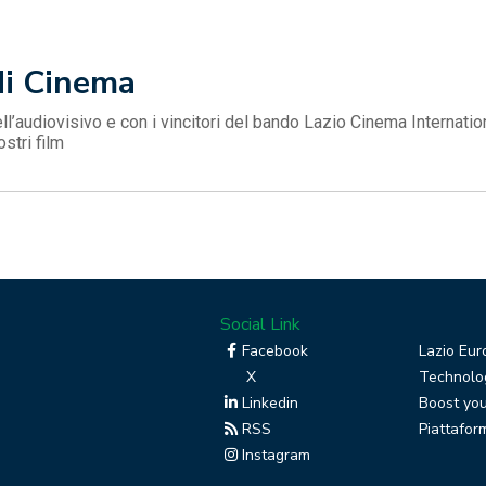
di Cinema
ell’audiovisivo e con i vincitori del bando Lazio Cinema Internation
ostri film
Social Link
Facebook
Lazio Eur
X
Technolog
Linkedin
Boost you
RSS
Piattafor
Instagram