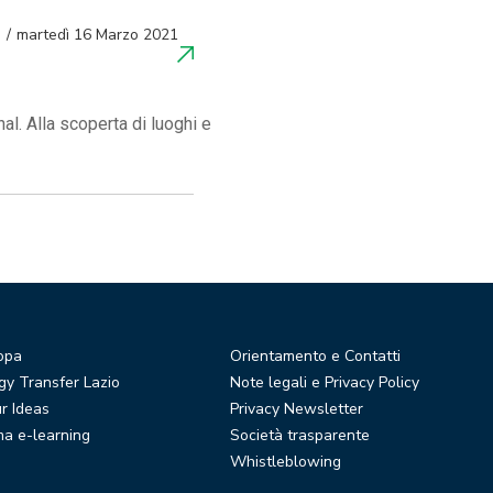
martedì 16 Marzo 2021
al. Alla scoperta di luoghi e
opa
Orientamento e Contatti
y Transfer Lazio
Note legali e Privacy Policy
r Ideas
Privacy Newsletter
ma e-learning
Società trasparente
Whistleblowing