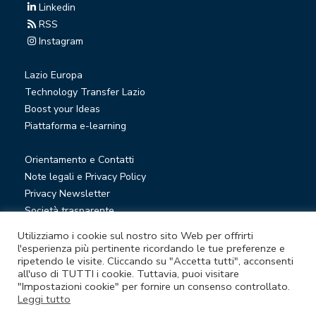
Linkedin
RSS
Instagram
Lazio Europa
Technology Transfer Lazio
Boost your Ideas
Piattaforma e-learning
Orientamento e Contatti
Note legali e Privacy Policy
Privacy Newsletter
Società trasparente
Whistleblowing
Utilizziamo i cookie sul nostro sito Web per offrirti
l'esperienza più pertinente ricordando le tue preferenze e
ripetendo le visite. Cliccando su "Accetta tutti", acconsenti
© Lazio Innova S.p.A. società soggetta a direzione e
all'uso di TUTTI i cookie. Tuttavia, puoi visitare
"Impostazioni cookie" per fornire un consenso controllato.
coordinamento della Regione Lazio
Leggi tutto
Sede legale Via Marco Aurelio 26 A - 00184 Roma
Partita Iva e Codice fiscale 05950941004 - Rea RM-938517 -