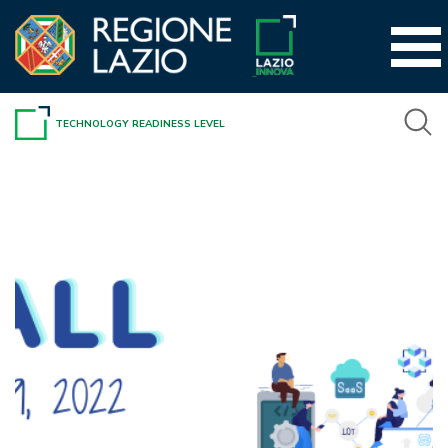
Vai
al
contenuto
TECHNOLOGY READINESS LEVEL