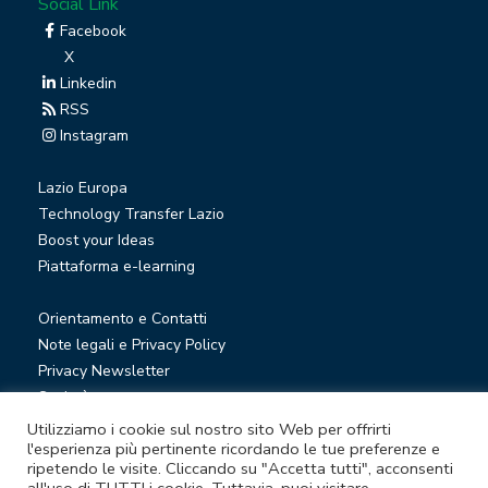
Social Link
Facebook
X
Linkedin
RSS
Instagram
Lazio Europa
Technology Transfer Lazio
Boost your Ideas
Piattaforma e-learning
Orientamento e Contatti
Note legali e Privacy Policy
Privacy Newsletter
Società trasparente
Whistleblowing
Utilizziamo i cookie sul nostro sito Web per offrirti
l'esperienza più pertinente ricordando le tue preferenze e
ripetendo le visite. Cliccando su "Accetta tutti", acconsenti