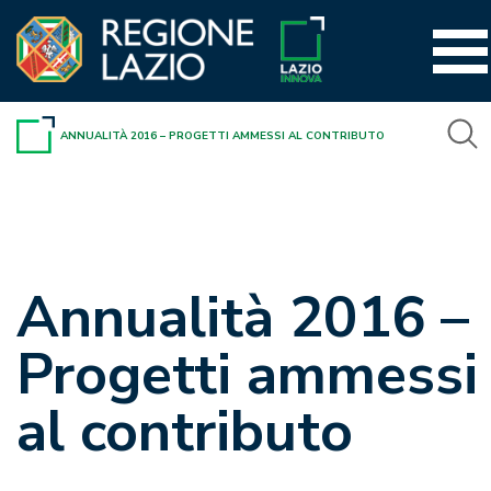
Vai
al
contenuto
ANNUALITÀ 2016 – PROGETTI AMMESSI AL CONTRIBUTO
Annualità 2016 –
Progetti ammessi
al contributo