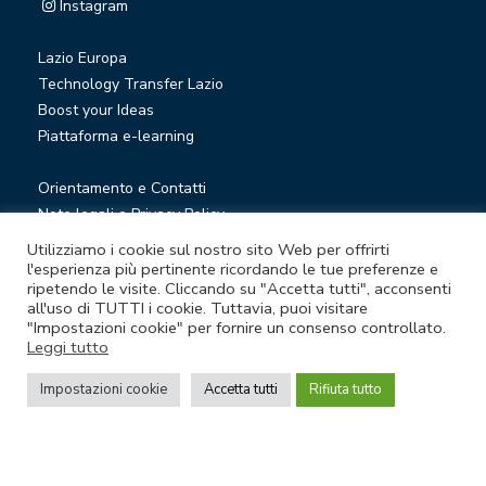
Instagram
Lazio Europa
Technology Transfer Lazio
Boost your Ideas
Piattaforma e-learning
Orientamento e Contatti
Note legali e Privacy Policy
Privacy Newsletter
Utilizziamo i cookie sul nostro sito Web per offrirti
Società trasparente
l'esperienza più pertinente ricordando le tue preferenze e
ripetendo le visite. Cliccando su "Accetta tutti", acconsenti
Whistleblowing
all'uso di TUTTI i cookie. Tuttavia, puoi visitare
"Impostazioni cookie" per fornire un consenso controllato.
Leggi tutto
© Lazio Innova S.p.A. società soggetta a direzione e
coordinamento della Regione Lazio
Impostazioni cookie
Accetta tutti
Rifiuta tutto
Sede legale Via Marco Aurelio 26 A - 00184 Roma
Partita Iva e Codice fiscale 05950941004 - Rea RM-938517 -
Capitale sociale € 48.927.354,56 i.v.