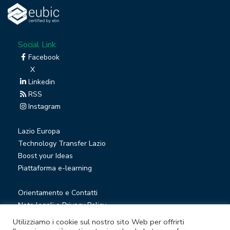
Social Link
Facebook
X
Linkedin
RSS
Instagram
Lazio Europa
Technology Transfer Lazio
Boost your Ideas
Piattaforma e-learning
Orientamento e Contatti
Note legali e Privacy Policy
Privacy Newsletter
Utilizziamo i cookie sul nostro sito Web per offrirti
Società trasparente