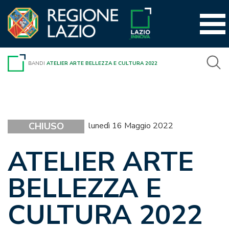
Vai
al
contenuto
BANDI
ATELIER ARTE BELLEZZA E CULTURA 2022
CHIUSO
lunedì 16 Maggio 2022
ATELIER ARTE
BELLEZZA E
CULTURA 2022