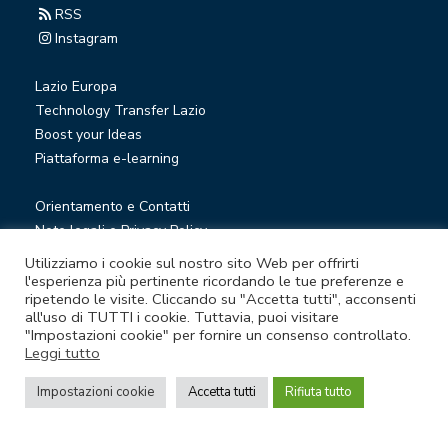
RSS
Instagram
Lazio Europa
Technology Transfer Lazio
Boost your Ideas
Piattaforma e-learning
Orientamento e Contatti
Note legali e Privacy Policy
Privacy Newsletter
Utilizziamo i cookie sul nostro sito Web per offrirti
Società trasparente
l'esperienza più pertinente ricordando le tue preferenze e
ripetendo le visite. Cliccando su "Accetta tutti", acconsenti
Whistleblowing
all'uso di TUTTI i cookie. Tuttavia, puoi visitare
"Impostazioni cookie" per fornire un consenso controllato.
Leggi tutto
© Lazio Innova S.p.A. società soggetta a direzione e
coordinamento della Regione Lazio
Impostazioni cookie
Accetta tutti
Rifiuta tutto
Sede legale Via Marco Aurelio 26 A - 00184 Roma
Partita Iva e Codice fiscale 05950941004 - Rea RM-938517 -