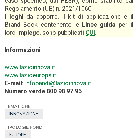
caso specifico, dal FESR), come stabilito dal
Regolamento (UE) n. 2021/1060.
I
loghi
da apporre, il kit di applicazione e il
Brand Book contenente le
Linee guida
per il
loro
impiego
, sono pubblicati
QUI
.
Informazioni
www.lazioinnova.it
www.lazioeuropa.it
E-mail
:
infobandi@lazioinnova.it
Numero verde 800 98 97 96
TEMATICHE
INNOVAZIONE
TIPOLOGIE FONDI
EUROPEI