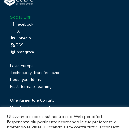
Social Link
Facebook
X
Linkedin
RSS
Instagram
Lazio Europa
Technology Transfer Lazio
Boost your Ideas
Piattaforma e-learning
Orientamento e Contatti
Note legali e Privacy Policy
Privacy Newsletter
Utilizziamo i cookie sul nostro sito Web per offrirti
Società trasparente
l'esperienza più pertinente ricordando le tue preferenze e
ripetendo le visite. Cliccando su "Accetta tutti", acconsenti
Whistleblowing