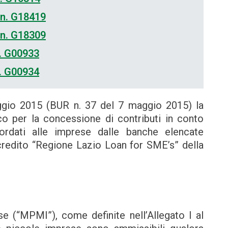
 n. G18419
 n. G18309
. G00933
. G00934
gio 2015 (BUR n. 37 del 7 maggio 2015) la
o per la concessione di contributi in conto
cordati alle imprese dalle banche elencate
i credito “Regione Lazio Loan for SME’s” della
e (“MPMI”), come definite nell’Allegato I al