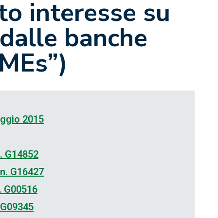
to interesse su
 dalle banche
SMEs”)
aggio 2015
n. G14852
 n. G16427
. G00516
. G09345