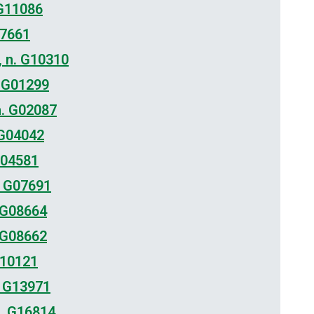
 G11086
07661
, n. G10310
. G01299
n. G02087
 G04042
G04581
. G07691
 G08664
 G08662
G10121
. G13971
n. G16814