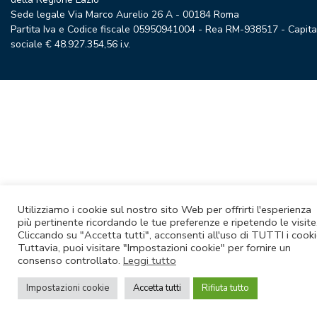
Sede legale Via Marco Aurelio 26 A - 00184 Roma
Partita Iva e Codice fiscale 05950941004 - Rea RM-938517 - Capita
sociale € 48.927.354,56 i.v.
Utilizziamo i cookie sul nostro sito Web per offrirti l'esperienza
più pertinente ricordando le tue preferenze e ripetendo le visite
Cliccando su "Accetta tutti", acconsenti all'uso di TUTTI i cooki
Tuttavia, puoi visitare "Impostazioni cookie" per fornire un
consenso controllato.
Leggi tutto
Impostazioni cookie
Accetta tutti
Rifiuta tutto