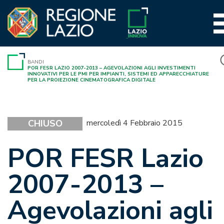
Vai
al
contenuto
BANDI
POR FESR LAZIO 2007-2013 – AGEVOLAZIONI AGLI INVESTIMENTI
INNOVATIVI PER LE PMI PER IMPIANTI, SISTEMI ED APPARECCHIATURE
PER LA PROIEZIONE CINEMATOGRAFICA DIGITALE
CHIUSO
mercoledì 4 Febbraio 2015
POR FESR Lazio
2007-2013 –
Agevolazioni agli