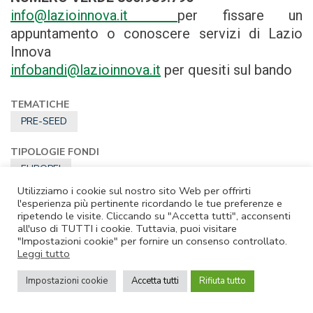
info@lazioinnova.it
per fissare un
appuntamento o conoscere servizi di Lazio
Innova
infobandi@lazioinnova.it
per quesiti sul bando
TEMATICHE
PRE-SEED
TIPOLOGIE FONDI
EUROPEI
Utilizziamo i cookie sul nostro sito Web per offrirti
TIPOLOGIE AGEVOLAZIONI
l'esperienza più pertinente ricordando le tue preferenze e
ripetendo le visite. Cliccando su "Accetta tutti", acconsenti
A FONDO PERDUTO
all'uso di TUTTI i cookie. Tuttavia, puoi visitare
"Impostazioni cookie" per fornire un consenso controllato.
DESTINATARI
Leggi tutto
STARTUP E SPINOFF
Impostazioni cookie
Accetta tutti
Rifiuta tutto