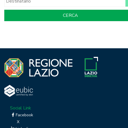
Social Link
Facebook
X