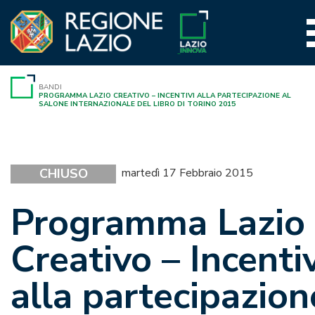
Vai
al
contenuto
BANDI
PROGRAMMA LAZIO CREATIVO – INCENTIVI ALLA PARTECIPAZIONE AL
SALONE INTERNAZIONALE DEL LIBRO DI TORINO 2015
CHIUSO
martedì 17 Febbraio 2015
Programma Lazio
Creativo – Incentiv
alla partecipazion