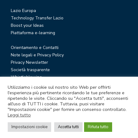
Lazio Europa
Technology Transfer Lazio
Boost your Ideas
Piattaforma e-learning
Orientamento e Contatti
Note legali e Privacy Policy
Privacy Newsletter
Società trasparente
Whistleblowing
Utilizziamo i cookie sul nostro sito Web per offrirti
l'esperienza più pertinente ricordando le tue preferenze e
© Lazio Innova S.p.A. società soggetta a direzione e
ripetendo le visite. Cliccando su "Accetta tutti", acconsenti
coordinamento della Regione Lazio
all'uso di TUTTI i cookie. Tuttavia, puoi visitare
"Impostazioni cookie" per fornire un consenso controllato.
Sede legale Via Marco Aurelio 26 A - 00184 Roma
Leggi tutto
Partita Iva e Codice fiscale 05950941004 - Rea RM-938517 -
Capitale sociale € 48.927.354,56 i.v.
Impostazioni cookie
Accetta tutti
Rifiuta tutto