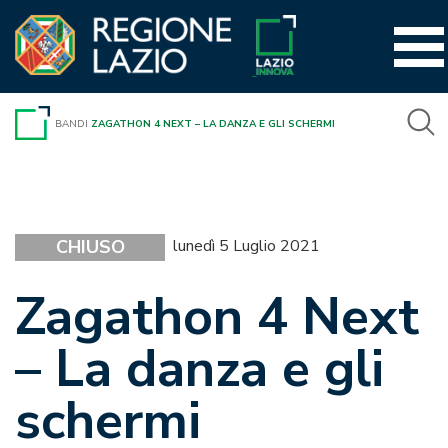
Vai
al
contenuto
BANDI
ZAGATHON 4 NEXT – LA DANZA E GLI SCHERMI
CHIUSO
lunedì 5 Luglio 2021
Zagathon 4 Next
– La danza e gli
schermi