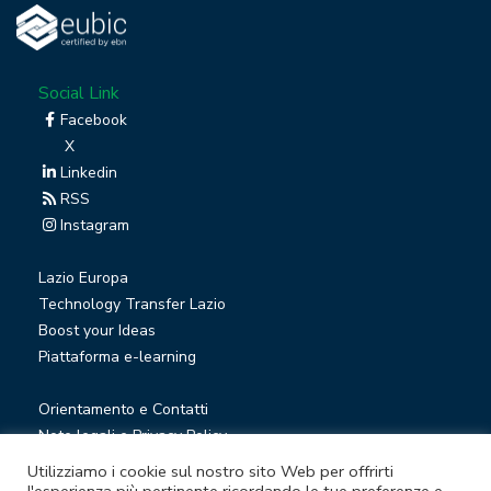
Social Link
Facebook
X
Linkedin
RSS
Instagram
Lazio Europa
Technology Transfer Lazio
Boost your Ideas
Piattaforma e-learning
Orientamento e Contatti
Note legali e Privacy Policy
Privacy Newsletter
Utilizziamo i cookie sul nostro sito Web per offrirti
Società trasparente