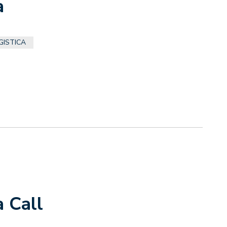
a
GISTICA
a Call