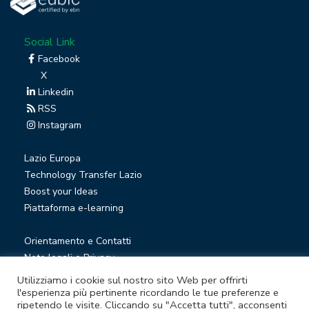
Social Link
Facebook
X
Linkedin
RSS
Instagram
Lazio Europa
Technology Transfer Lazio
Boost your Ideas
Piattaforma e-learning
Orientamento e Contatti
Note legali e Privacy
Privacy Newsletter
Utilizziamo i cookie sul nostro sito Web per offrirti
Società trasparente
l'esperienza più pertinente ricordando le tue preferenze e
ripetendo le visite. Cliccando su "Accetta tutti", acconsenti
Whistleblowing