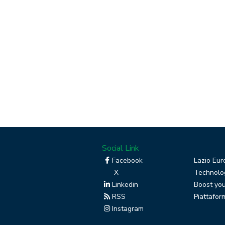
Social Link
Facebook
Lazio Eur
X
Technolog
Linkedin
Boost you
RSS
Piattafor
Instagram