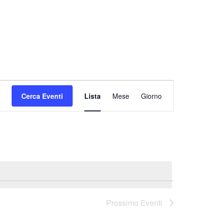
Evento
Cerca Eventi
Lista
Mese
Giorno
Viste
Navigazione
Prossimo
Eventi