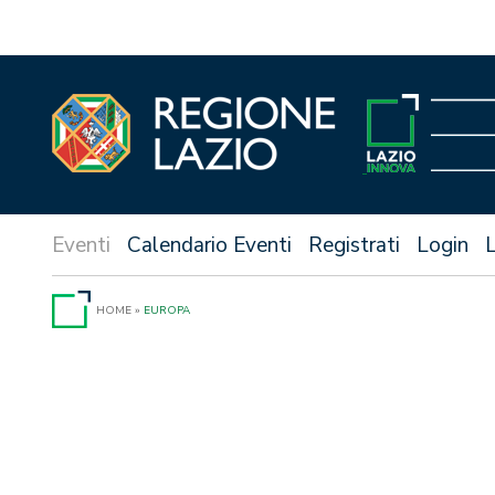
Vai
al
contenuto
Calendario Eventi
Registrati
Login
HOME
»
EUROPA