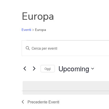
Europa
Eventi
Europa
Eventi
Eventi
Inserisci
Parola
Ricerca
Chiave.
e
Cerca
Upcoming
Oggi
Eventi
viste
per
Seleziona
Navigazione
Parola
la
Chiave.
data.
Precedente
Eventi