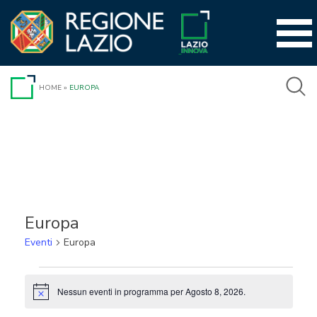
Vai
al
contenuto
HOME
»
EUROPA
Europa
Eventi
Europa
Eventi
Nessun eventi in programma per Agosto 8, 2026.
Notice
for