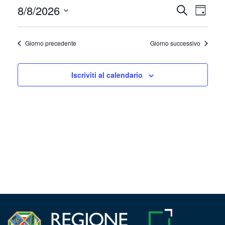
Agosto
8/8/2026
Event
Eventi
Cerca
Giorno
Viste
Seleziona
8,
Ricerca
la
Navig
2026
Giorno precedente
Giorno successivo
e
data.
viste
Iscriviti al calendario
Navigazi