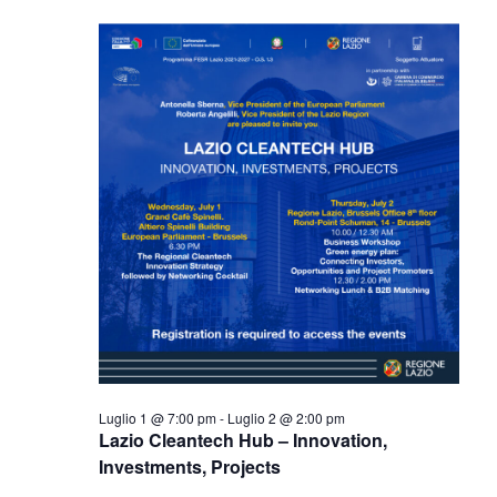
Navig
Luglio
e
data.
1,
viste
2026
Navigazi
Luglio 1 @ 7:00 pm
-
Luglio 2 @ 2:00 pm
Lazio Cleantech Hub – Innovation,
Investments, Projects