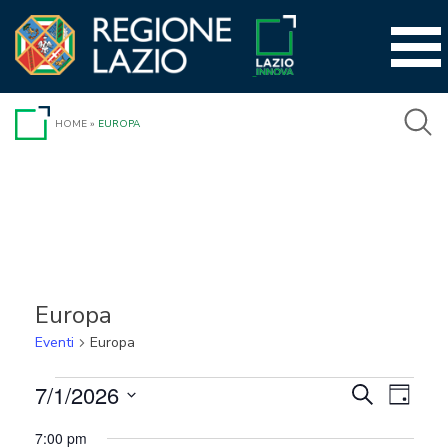
Vai
al
contenuto
HOME
»
EUROPA
Europa
Eventi
Europa
Eventi
7/1/2026
Event
Eventi
Cerca
Giorno
Viste
Seleziona
for
Ricerca
7:00 pm
la