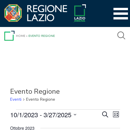
Vai
al
contenuto
HOME
»
EVENTO REGIONE
Evento Regione
Eventi
Evento Regione
Eventi
10/1/2023
 - 
3/27/2025
Event
Eventi
Cerca
Lista
Viste
Seleziona
Ricerca
Ottobre 2023
la