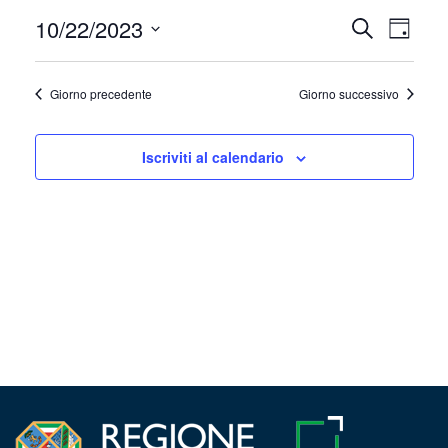
Ottobre
10/22/2023
Event
Eventi
Cerca
Giorno
22,
Viste
Seleziona
Ricerca
la
Navig
2023
Giorno precedente
Giorno successivo
e
data.
viste
Iscriviti al calendario
Navigazi