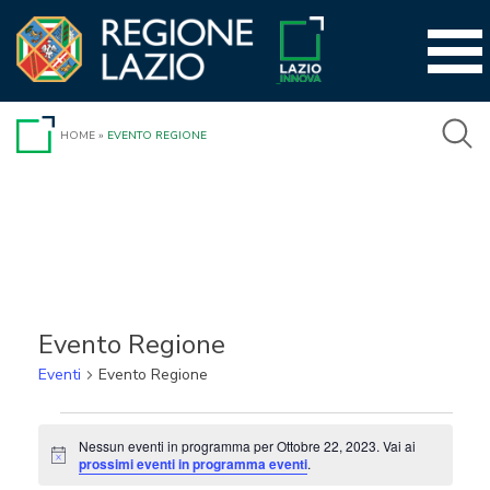
Vai
al
contenuto
HOME
»
EVENTO REGIONE
Evento Regione
Eventi
Evento Regione
Eventi
Nessun eventi in programma per Ottobre 22, 2023. Vai ai
Notice
for
prossimi eventi in programma eventi
.