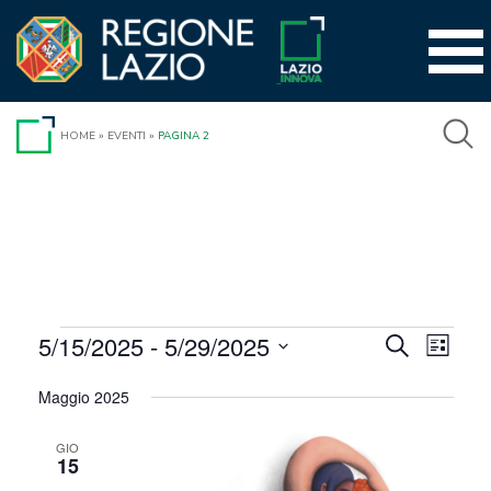
Vai
al
contenuto
HOME
»
EVENTI
»
PAGINA 2
Eventi
5/15/2025
 - 
5/29/2025
Event
Eventi
Cerca
Lista
Viste
Seleziona
Ricerca
Maggio 2025
la
Navig
e
data.
GIO
viste
15