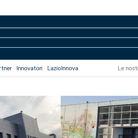
rtner
Innovatori
LazioInnova
Le nost