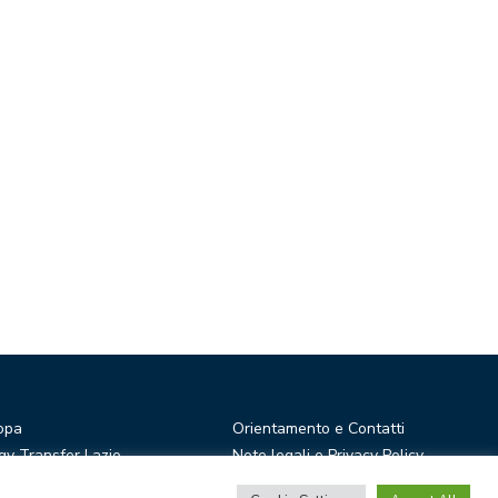
opa
Orientamento e Contatti
y Transfer Lazio
Note legali e Privacy Policy
r Ideas
Privacy Newsletter