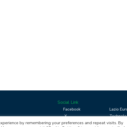
Social Link
Facebook
Lazio Eur
X
Technolog
xperience by remembering your preferences and repeat visits. By
Linkedin
Boost you