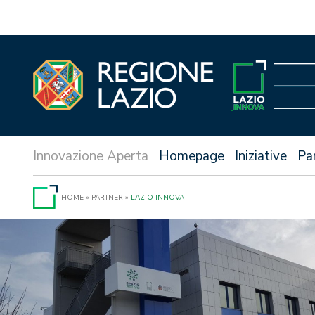
Vai
al
contenuto
Homepage
Iniziative
Pa
HOME
»
PARTNER
»
LAZIO INNOVA