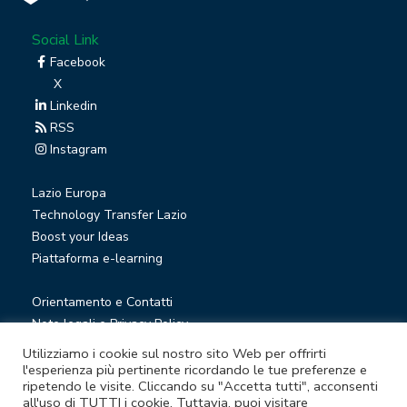
Social Link
Facebook
X
Linkedin
RSS
Instagram
Lazio Europa
Technology Transfer Lazio
Boost your Ideas
Piattaforma e-learning
Orientamento e Contatti
Note legali e Privacy Policy
Privacy Newsletter
Utilizziamo i cookie sul nostro sito Web per offrirti
Società trasparente
l'esperienza più pertinente ricordando le tue preferenze e
ripetendo le visite. Cliccando su "Accetta tutti", acconsenti
Whistleblowing
all'uso di TUTTI i cookie. Tuttavia, puoi visitare