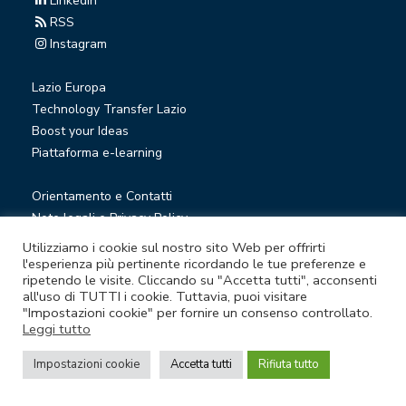
Linkedin
RSS
Instagram
Lazio Europa
Technology Transfer Lazio
Boost your Ideas
Piattaforma e-learning
Orientamento e Contatti
Note legali e Privacy Policy
Privacy Newsletter
Utilizziamo i cookie sul nostro sito Web per offrirti
Società trasparente
l'esperienza più pertinente ricordando le tue preferenze e
ripetendo le visite. Cliccando su "Accetta tutti", acconsenti
Whistleblowing
all'uso di TUTTI i cookie. Tuttavia, puoi visitare
"Impostazioni cookie" per fornire un consenso controllato.
Leggi tutto
© Lazio Innova S.p.A. società soggetta a direzione e
coordinamento della Regione Lazio
Impostazioni cookie
Accetta tutti
Rifiuta tutto
Sede legale Via Marco Aurelio 26 A - 00184 Roma
Partita Iva e Codice fiscale 05950941004 - Rea RM-938517 -