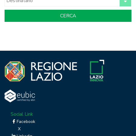
Social Link
Facebook
X