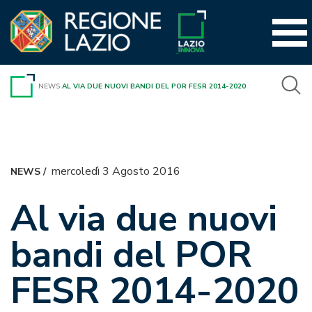
Vai
al
contenuto
NEWS
AL VIA DUE NUOVI BANDI DEL POR FESR 2014-2020
mercoledì 3 Agosto 2016
NEWS
/
Al via due nuovi
bandi del POR
FESR 2014-2020