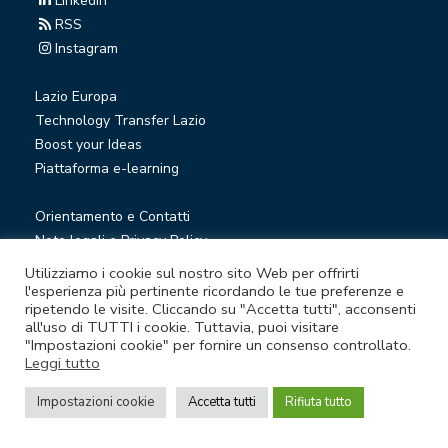
Linkedin
RSS
Instagram
Lazio Europa
Technology Transfer Lazio
Boost your Ideas
Piattaforma e-learning
Orientamento e Contatti
Note legali e Privacy Policy
Privacy Newsletter
Utilizziamo i cookie sul nostro sito Web per offrirti
Società trasparente
l'esperienza più pertinente ricordando le tue preferenze e
ripetendo le visite. Cliccando su "Accetta tutti", acconsenti
Whistleblowing
all'uso di TUTTI i cookie. Tuttavia, puoi visitare
"Impostazioni cookie" per fornire un consenso controllato.
Leggi tutto
© Lazio Innova S.p.A. società soggetta a direzione e
coordinamento della Regione Lazio
Impostazioni cookie
Accetta tutti
Rifiuta tutto
Sede legale Via Marco Aurelio 26 A - 00184 Roma
Partita Iva e Codice fiscale 05950941004 - Rea RM-938517 -